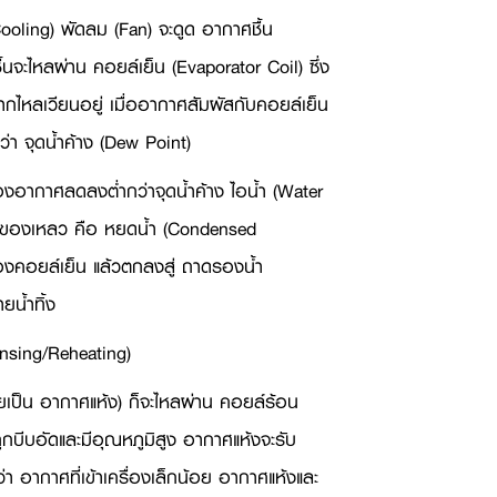
ooling)
พัดลม (
Fan)
จะดูด อากาศชื้น
ื้นจะไหลผ่าน คอยล์เย็น (
Evaporator Coil)
ซึ่ง
ำมากไหลเวียนอยู่ เมื่ออากาศสัมผัสกับคอยล์เย็น
 จุดน้ำค้าง (
Dew Point)
องอากาศลดลงต่ำกว่าจุดน้ำค้าง ไอน้ำ (
Water
็นของเหลว คือ หยดน้ำ (
Condensed
องคอยล์เย็น แล้วตกลงสู่ ถาดรองน้ำ
น้ำทิ้ง
nsing/Reheating)
ยเป็น อากาศแห้ง) ก็จะไหลผ่าน คอยล์ร้อน
ถูกบีบอัดและมีอุณหภูมิสูง อากาศแห้งจะรับ
า อากาศที่เข้าเครื่องเล็กน้อย อากาศแห้งและ