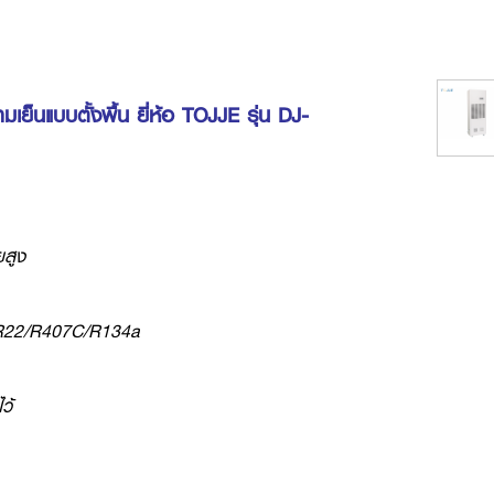
เย็นแบบตั้งพื้น ยี่ห้อ TOJJE รุ่น DJ-
สูง
a/R22/R407C/R134a
ว้