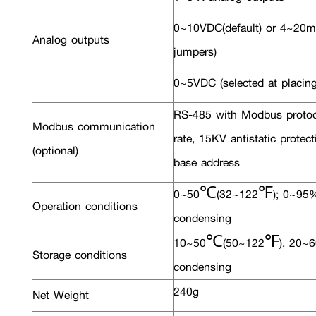
0~10VDC(default) or 4~20mA
Analog outputs
jumpers)
0~5VDC (selected at placing
RS-485 with Modbus proto
Modbus communication
rate, 15KV antistatic protec
(optional)
base address
0~50℃(32~122℉); 0~95%
Operation conditions
condensing
10~50℃(50~122℉), 20~
Storage conditions
condensing
240g
Net Weight