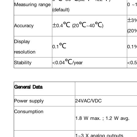
Measuring range
0 ~
(default)
±3
Accuracy
±0.4℃ (20℃~40℃)
(20
Display
0.1℃
0.1
resolution
Stability
<0.04℃/year
<0.
G
e
neral Data
Power supply
24VAC/VDC
Consumption
1.8 W max. ; 1.2 W avg.
1~3 X analog outputs