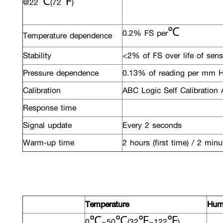
@22℃(72℉)
0.2% FS per℃
Temperature dependence
Stability
<2% of FS over life of senso
Pressure dependence
0.13% of reading per mm 
Calibration
ABC Logic Self Calibration 
Response time
Signal update
Every 2 seconds
Warm-up time
2 hours (first time) / 2 minu
Temperature
Humi
0℃~50℃(32℉~122℉)