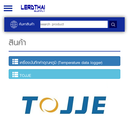
Toggle
navigation
ค้นหาสินค้า
สินค้า
เครื่องบันทึกค่าอุณหภูมิ (Temperature data logger)
TOJJE