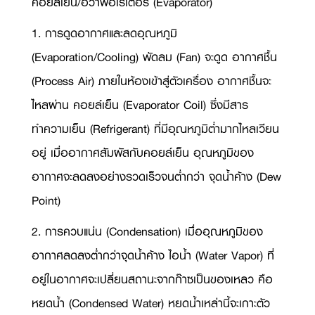
คอยล์เย็น/อีวาพอเรเตอร์ (
Evaporator)
1. การดูดอากาศและลดอุณหภูมิ
(
Evaporation/Cooling)
พัดลม (
Fan)
จะดูด อากาศชื้น
(
Process Air)
ภายในห้องเข้าสู่ตัวเครื่อง อากาศชื้นจะ
ไหลผ่าน คอยล์เย็น (
Evaporator Coil)
ซึ่งมีสาร
ทำความเย็น (
Refrigerant)
ที่มีอุณหภูมิต่ำมากไหลเวียน
อยู่ เมื่ออากาศสัมผัสกับคอยล์เย็น อุณหภูมิของ
อากาศจะลดลงอย่างรวดเร็วจนต่ำกว่า จุดน้ำค้าง (
Dew
Point)
2. การควบแน่น (
Condensation)
เมื่ออุณหภูมิของ
อากาศลดลงต่ำกว่าจุดน้ำค้าง ไอน้ำ (
Water Vapor)
ที่
อยู่ในอากาศจะเปลี่ยนสถานะจากก๊าซเป็นของเหลว คือ
หยดน้ำ (
Condensed Water)
หยดน้ำเหล่านี้จะเกาะตัว