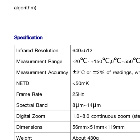
algorithm)
Specification
Infrared Resolution
640×512
Measurement Range
-20℃~+150℃,0℃~550
Measurement Accuracy
±2°C or ±2% of readings, whic
NETD
<50mK
Frame Rate
25Hz
Spectral Band
8μm~14μm
Digital Zoom
1.0~8.0 continuous zoom (step
Dimensions
56mm×51mm×119mm
Weight
About 430g