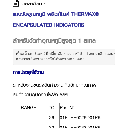
รายละเอียด :
แถบวัดอุณหภูมิ ผลิตภัณฑ์ THERMAX®
ENCAPSULATED INDICATORS
สำหรับวัดค่าอุณหภูมิสูงสุด 1 สเกล
เป็นสติ๊กเกอร์แถบสีที่เปลี่ยนสีอย่างถาวรได้  โดยแถบสีจะแสดงถึงอุณหภ
สามารถเลือกช่วงการวัดได้หลายหลายสเกล 
การประยุคใช้งาน
สำหรับงานขนส่งสินค้า,งานเก็บรักษาคุณภาพ
สินค้า,งานอุปกรณ์ไฟฟ้า ฯลฯ
RANGE
°C
Part N°
29
01ETHE0029D01PK
33
01ETHE0033D01PK