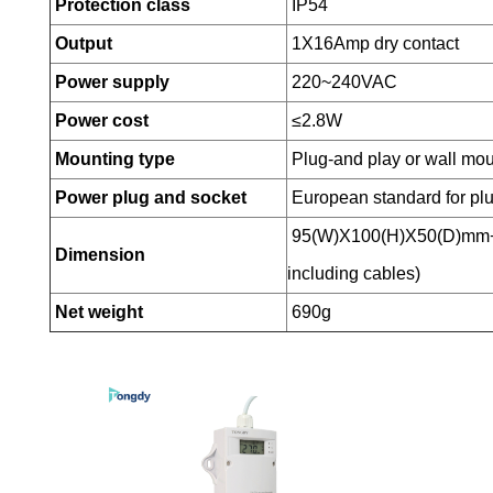
Protection class
IP54
Output
1X16Amp dry contact
Power supply
220~240VAC
Power cost
≤2.8W
Mounting type
Plug-and play or wall mou
Power plug and socket
European standard for plu
95(W)X100(H)X50(D)mm+
Dimension
including cables)
Net weight
690g