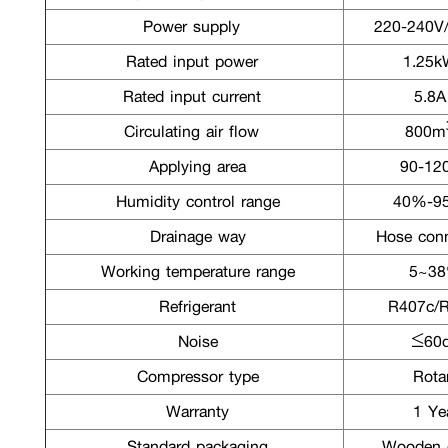
Power supply
220-240V
Rated input power
1.25k
Rated input current
5.8A
Circulating air flow
800m
Applying area
90-12
Humidity control range
40%-9
Drainage way
Hose conn
Working temperature range
5~38
Refrigerant
R407c/
Noise
≤60
Compressor type
Rota
Warranty
1 Ye
Standard packaging
Wooden 