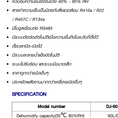
ควบคุมความชื้นได้ดีในช่วง 40% - 95% RH
สารทำความเย็นเป็นมิตรกับสิ่งแวดล้อม R410a / R22
/ R407C / R134a
มีโมดูลเชื่อมต่อ RS485
มีระบบตัดต่ออัตโนมัติเมื่อความชื้นถึงในระดับที่ตั้งไว้
ตั้งเวลาปิด-เปิดได้
มีระบบละลายน้ำแข็งอัตโนมัติ
ระบบไม่ซับซ้อน และระบบมีขนาดเล็ก
ราคาถูกกว่าชนิดอื่นๆ
ประหยัดพลังงานมากกว่าเครื่องชนิดอื่นๆ
SPECIFICATION
Model number
DJ-90
Dehumidify capacity(30℃ 80%RH)
90L/