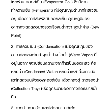
ไหลผ่าน คอยล์เย็น (
Evaporator Coil)
ซึ่งมีสาร
ทำความเย็น (
Refrigerant)
ที่มีอุณหภูมิต่ำมากไหลเวียน
อยู่ เมื่ออากาศสัมผัสกับคอยล์เย็น อุณหภูมิของ
อากาศจะลดลงอย่างรวดเร็วจนต่ำกว่า จุดน้ำค้าง (
Dew
Point)
2. การควบแน่น (
Condensation)
เมื่ออุณหภูมิของ
อากาศลดลงต่ำกว่าจุดน้ำค้าง ไอน้ำ (
Water Vapor)
ที่
อยู่ในอากาศจะเปลี่ยนสถานะจากก๊าซเป็นของเหลว คือ
หยดน้ำ (
Condensed Water)
หยดน้ำเหล่านี้จะเกาะตัว
และไหลลงบนผิวของคอยล์เย็น แล้วตกลงสู่ ถาดรองน้ำ
(
Collection Tray)
หรือถูกระบายออกทางท่อระบายน้ำ
ทิ้ง
3. การทำความร้อนและปล่อยอากาศแห้ง