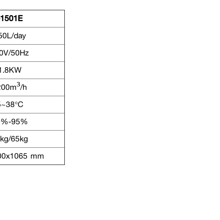
-1501E
50L/day
0V/50Hz
1.8KW
200m³/h
5~38°C
0%-95%
kg/65kg
00x1065 mm