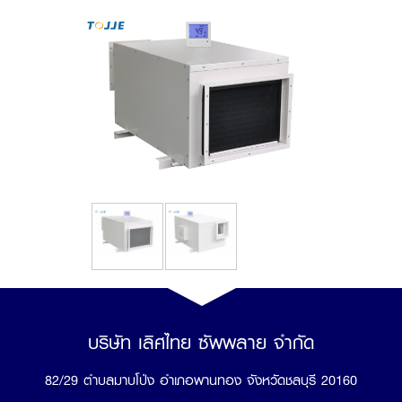
บริษัท เลิศไทย ซัพพลาย จำกัด
82/29 ตำบลมาบโป่ง อำเภอพานทอง จังหวัดชลบุรี 20160