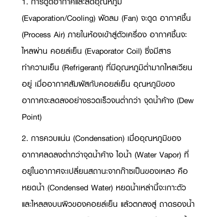
1. การดูดอากาศและลดอุณหภูมิ
(
Evaporation/Cooling)
พัดลม (
Fan)
จะดูด อากาศชื้น
(
Process Air)
ภายในห้องเข้าสู่ตัวเครื่อง อากาศชื้นจะ
ไหลผ่าน คอยล์เย็น (
Evaporator Coil)
ซึ่งมีสาร
ทำความเย็น (
Refrigerant)
ที่มีอุณหภูมิต่ำมากไหลเวียน
อยู่ เมื่ออากาศสัมผัสกับคอยล์เย็น อุณหภูมิของ
อากาศจะลดลงอย่างรวดเร็วจนต่ำกว่า จุดน้ำค้าง (
Dew
Point)
2. การควบแน่น (
Condensation)
เมื่ออุณหภูมิของ
อากาศลดลงต่ำกว่าจุดน้ำค้าง ไอน้ำ (
Water Vapor)
ที่
อยู่ในอากาศจะเปลี่ยนสถานะจากก๊าซเป็นของเหลว คือ
หยดน้ำ (
Condensed Water)
หยดน้ำเหล่านี้จะเกาะตัว
และไหลลงบนผิวของคอยล์เย็น แล้วตกลงสู่ ถาดรองน้ำ