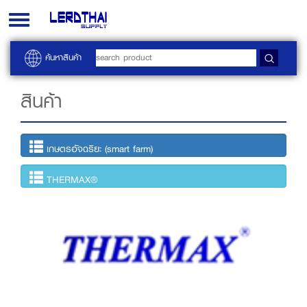
Toggle
navigation
ค้นหาสินค้า
สินค้า
เกษตรอัจฉริยะ (smart farm)
THERMAX®